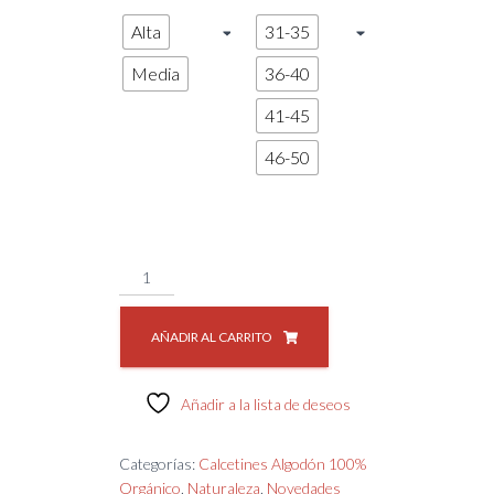
Alta
31-35
Media
36-40
41-45
46-50
Calcetines
Tractores
cantidad
AÑADIR AL CARRITO
Añadir a la lista de deseos
SKU:
CAR-TRC
Categorías:
Calcetines Algodón 100%
Orgánico
,
Naturaleza
,
Novedades