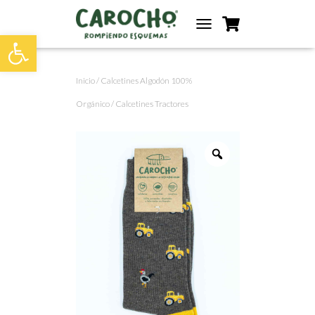
Abrir barra de herramientas
T
O
G
Inicio
/
Calcetines Algodón 100%
G
L
Orgánico
/ Calcetines Tractores
E
N
A
V
I
G
A
T
I
O
N